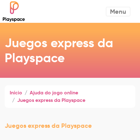
Menu
Juegos express da
Playspace
Início
Ajuda do jogo online
Juegos express da Playspace
Juegos express da Playspace