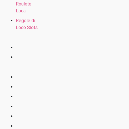
Roulete
Loca
Regole di
Loco Slots